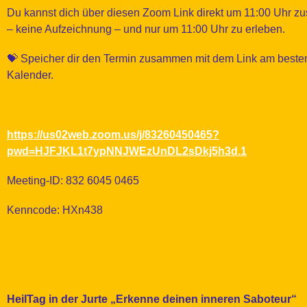
Du kannst dich über diesen Zoom Link direkt um 11:00 Uhr zusc
– keine Aufzeichnung – und nur um 11:00 Uhr zu erleben.
💝 Speicher dir den Termin zusammen mit dem Link am besten
Kalender.
https://us02web.zoom.us/j/83260450465?
pwd=HJFJKL1t7ypNNJWEzUnDL2sDkj5h3d.1
Meeting-ID: 832 6045 0465
Kenncode: HXn438
HeilTag in der Jurte „Erkenne deinen inneren Saboteur“