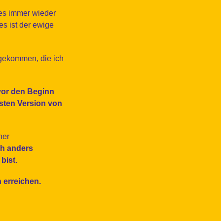
 es immer wieder
es ist der ewige
 gekommen, die ich
vor den Beginn
hsten Version von
ner
ch anders
bist.
 erreichen.