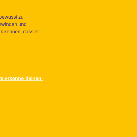
 bewusst zu
erwinden und
k kennen, dass er
te-erkenne-deinen-