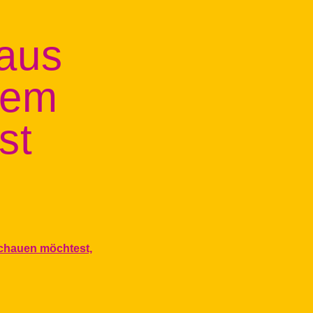
aus
nem
st
schauen möchtest,