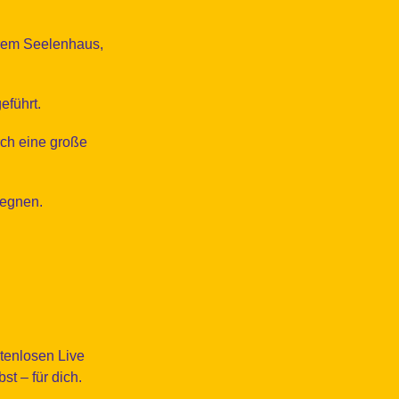
hrem Seelenhaus,
führt.
ch eine große
gegnen.
stenlosen Live
t – für dich.