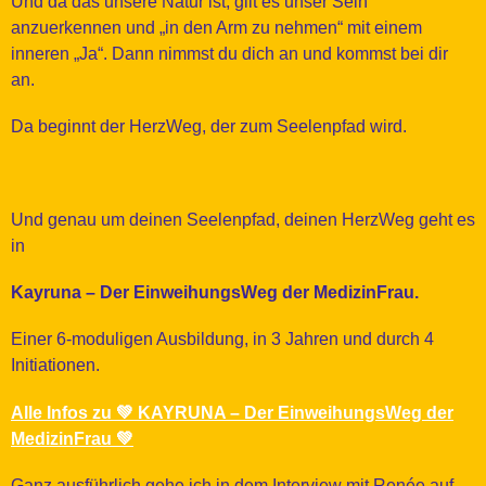
Und da das unsere Natur ist, gilt es unser Sein
anzuerkennen und „in den Arm zu nehmen“ mit einem
inneren „Ja“. Dann nimmst du dich an und kommst bei dir
an.
Da beginnt der HerzWeg, der zum Seelenpfad wird.
Und genau um deinen Seelenpfad, deinen HerzWeg geht es
in
Kayruna – Der EinweihungsWeg der MedizinFrau.
Einer 6-moduligen Ausbildung, in 3 Jahren und durch 4
Initiationen.
Alle Infos zu 💚 KAYRUNA – Der EinweihungsWeg der
MedizinFrau 💚
Ganz ausführlich gehe ich in dem Interview mit Renée auf