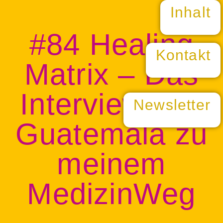
Inhalt
#84 Healing
Kontakt
Matrix – Das
Interview aus
Newsletter
Guatemala zu
meinem
MedizinWeg