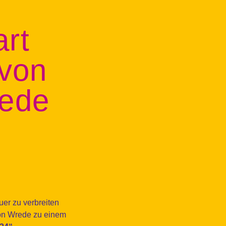
rt
von
rede
uer zu verbreiten
von Wrede zu einem