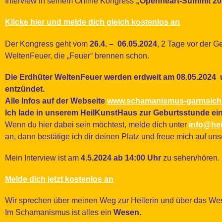
Interview in seinem Online Kongress
„Openheart-Summit 20
Klicke hier und melde dich gleich
kostenlos an
Der Kongress geht vom
26.4. – 06.05.2024
, 2 Tage vor der G
WeltenFeuer, die „Feuer“ brennen schon.
Die Erdhüter WeltenFeuer werden erdweit am 08.05.2024
entzündet.
Alle Infos auf der Webseite
www.schamanismus-garmsich
Ich lade in unserem HeilKunstHaus zur Geburtsstunde ein
Wenn du hier dabei sein möchtest, melde dich unter
info@hei
an, dann bestätige ich dir deinen Platz und freue mich auf u
Mein Interview ist am
4.5.2024 ab 14:00 Uhr
zu sehen/hören.
Melde dich jetzt
kostenlos an
Wir sprechen über meinen Weg zur Heilerin und über das We
Im Schamanismus ist alles ein
Wesen.