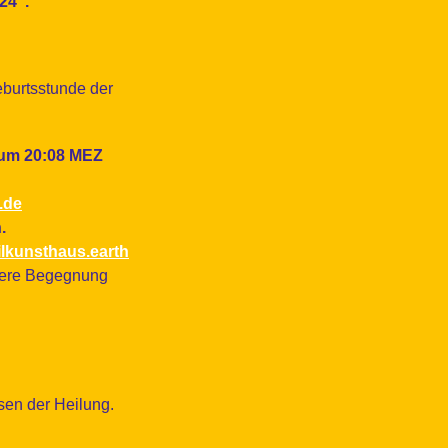
24“.
eburtsstunde der
 um 20:08 MEZ
.de
.
lkunsthaus.earth
nsere Begegnung
sen der Heilung.