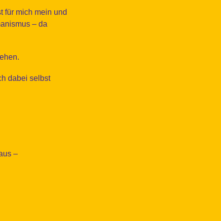
 für mich mein und
manismus – da
gehen.
h dabei selbst
aus –