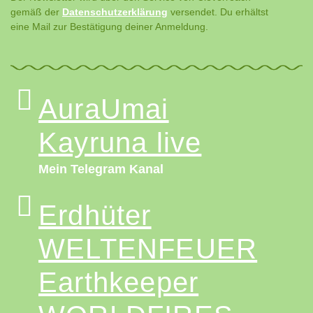
gemäß der
Datenschutzerklärung
versendet. Du erhältst
eine Mail zur Bestätigung deiner Anmeldung.
AuraUmai
Kayruna live
Mein Telegram Kanal
Erdhüter
WELTEN­FEUER
Earthkeeper