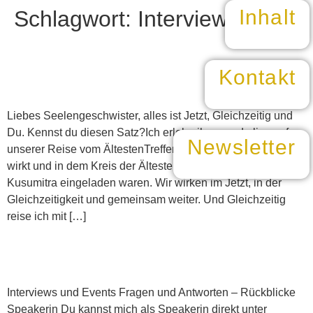
Inhalt
Schlagwort:
Interviews
#80 Interview mit Angela Fischer zu
meinem Lebenswerk
Kontakt
Liebes Seelengeschwister, alles ist Jetzt, Gleichzeitig und
Du. Kennst du diesen Satz?Ich erlebe ihn gerade live auf
Newsletter
unserer Reise vom ÄltestenTreffen am Atitlansee, das in mir
wirkt und in dem Kreis der Ältesten, die wir von Alicia
Kusumitra eingeladen waren. Wir wirken im Jetzt, in der
Gleichzeitigkeit und gemeinsam weiter. Und Gleichzeitig
reise ich mit […]
Interviews und Events
Interviews und Events Fragen und Antworten – Rückblicke
Speakerin Du kannst mich als Speakerin direkt unter